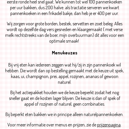
eerste ronde heel snel gaat. We kunnen tot wel 100 pannenkoeken
per uur bakken, dus 200 halve. als tractatie serveren we kwart
pannenkoeken in een frikadel bakje, dan heb je er 400 per uur.
Wij zorgen voor grote borden, bestek, servetten en zoet beleg. Alles
wordt op dezelfde dag vers gesneden en klaargemaakt ( met verse
melk rechtstreeks van de boer, mijn overbuurman) dit alles voor een
optimale smaak!
Menukeuzes
Bij vrij eten kan iedereen zeggen wat hij/zij in zijn pannenkoek wil
hebben. Die wordt dan op bestelling gemaakt met de keuze uit spek,
kaas, ui, champignon, prei, appel, rozijnen, ananas of gewoon
naturel.
Bij het actiepakket houden we de keuze beperkt zodat het nog
sneller gaat en de kosten lager blijven. De keuze is dan of spek of
appel of rozijnen of naturel, geen combinaties.
Bij beperkt eten bakken we in principe alleen naturelpannenkoeken.
Voor meer informatie over menus en prijzen, zie de
prijzenpagina
.